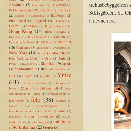
trehusbebyggelsen s
Andalucia
(7)
Baskerland
(2)
Auschwitz
(1)
Bokbloggertreffet
(2)
Brooklyn
(2)
Budapest
Stiftsgården, St. O
(2)
Edinburgh
(2)
Canada
(1)
Dubrovnik
(1)
å nevne noe.
Ellis Island
(2)
England
(4)
Frankrike
(1)
Geneve
(2)
Granada
(2)
Helgelandskysten
(1)
Hong Kong
(14)
Island
(1)
KIna
(1)
London
(2)
Kowloon
(1)
Litteraturhuset
(1)
Mammut
Lørenskog bibliotek
(1)
Mallaig
(1)
(10)
Manhattan
(3)
Montserrat
(1)
Nederland
(1)
New York
(14)
New York-tur 2015
(9)
Oslo
(8)
New York-tur 2016
(4)
Paris
(2)
Skottland
(9)
Spania
Praha
(1)
Reykjavik
(1)
Spania-rundtur
(10)
(3)
Strand Bookstore
(1)
Ymse
USA
(3)
Ungarn
(2)
Versailles
(1)
(41)
alternativ medisin
(1)
animasjon
(1)
bilder - 22. juli
(4)
bokbloggertreff
(4)
bøker
om litteratur
(1)
etikk
(1)
forfatterportrett
(1)
foto
(38)
forfattertreff
(1)
habilitet
(1)
humor
(1)
konsentrasjonsleir
(1)
kunst
(3)
konspirasjonsteorier
(1)
kosthold
(1)
lister og oversikter
(2)
langlisten
(1)
mat
(1)
rundreise
norsk litteratur
(1)
placeboeffekt
(1)
i Storbritannia
(23)
terror
(5)