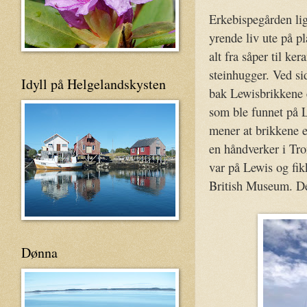
Erkebispegården lig
yrende liv ute på p
alt fra såper til k
steinhugger. Ved si
Idyll på Helgelandskysten
bak Lewisbrikkene er
som ble funnet på L
mener at brikkene e
en håndverker i Tro
var på Lewis og fik
British Museum. De 
Dønna