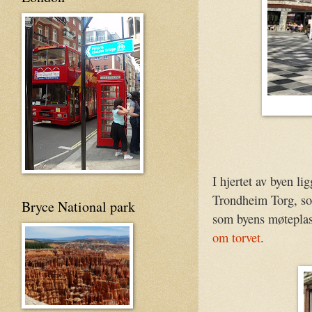
I hjertet av byen l
Trondheim Torg, som
Bryce National park
som byens møteplass
om torvet
.