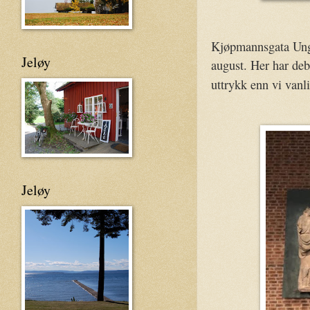
Kjøpmannsgata Ung Ku
Jeløy
august. Her har deb
uttrykk enn vi vanlig
Jeløy