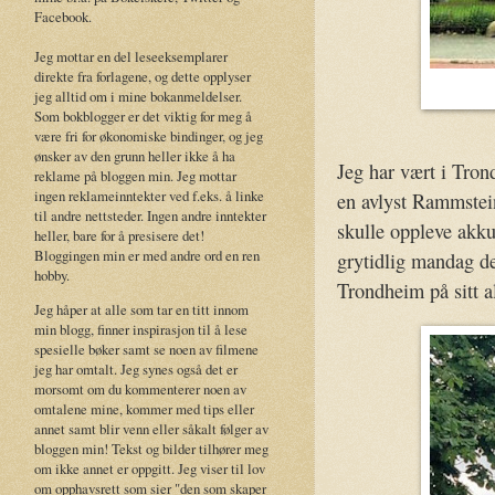
Facebook.
Jeg mottar en del leseeksemplarer
direkte fra forlagene, og dette opplyser
jeg alltid om i mine bokanmeldelser.
Som bokblogger er det viktig for meg å
være fri for økonomiske bindinger, og jeg
ønsker av den grunn heller ikke å ha
Jeg har vært i Tron
reklame på bloggen min. Jeg mottar
ingen reklameinntekter ved f.eks. å linke
en avlyst Rammstei
til andre nettsteder. Ingen andre inntekter
skulle oppleve akku
heller, bare for å presisere det!
Bloggingen min er med andre ord en ren
grytidlig mandag den
hobby.
Trondheim på sitt al
Jeg håper at alle som tar en titt innom
min blogg, finner inspirasjon til å lese
spesielle bøker samt se noen av filmene
jeg har omtalt. Jeg synes også det er
morsomt om du kommenterer noen av
omtalene mine, kommer med tips eller
annet samt blir venn eller såkalt følger av
bloggen min! Tekst og bilder tilhører meg
om ikke annet er oppgitt. Jeg viser til lov
om opphavsrett som sier "den som skaper