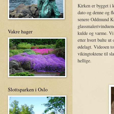
Kirken er bygget i k
dato og denne og fl
senere Oddmund Kri
glassmalerivinduene
Vakre hager
kulde og varme. Vi 
etter hvert bulte ut 
ødelagt. Videoen to
vikingtoktene til s
hellige.
Slottsparken i Oslo