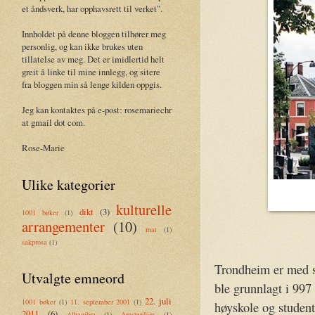
et åndsverk, har opphavsrett til verket".
Innholdet på denne bloggen tilhører meg
personlig, og kan ikke brukes uten
tillatelse av meg. Det er imidlertid helt
greit å linke til mine innlegg, og sitere
fra bloggen min så lenge kilden oppgis.
Jeg kan kontaktes på e-post: rosemariechr
at gmail dot com.
Rose-Marie
Ulike kategorier
kulturelle
dikt
(3)
1001 bøker
(1)
arrangementer
(10)
mat
(1)
sakprosa
(1)
Trondheim er med s
Utvalgte emneord
ble grunnlagt i 997 
22. juli
1001 bøker
(1)
11. september 2001
(1)
høyskole og studen
2011
(6)
Alhambra
(1)
Amsterdam
(1)