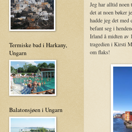
Jeg har alltid noen 
det at noen bøker j
hadde jeg det med e
befant seg i hende
Irland å midten av 
tragedien i Kirsti 
Termiske bad i Harkany,
om flaks!
Ungarn
Balatonsjøen i Ungarn