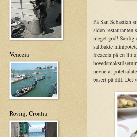
På San Sebastian sm
siden restauranten 
meget god! Særlig d
saltbakte minipotete
Venezia
focaccia på en litt
hovedsmakstilsetnin
nevne at potetsalat
basert på dill. Det 
Rovinj, Croatia