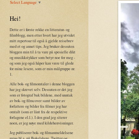
Select Language
▼
Hei!
Dette er i første rekke en litteratur- og
filmblogg, men etter hvert har jeg utvidet
mitt repertoar til også å gjelde reisebrev
med et og annet tips. Jeg bruker dessuten
bloggen min til å ta vare på spesielle dikt
og musikkstykker som betyr noe for meg -
og som jeg også håper kan være til glede
for mine lesere, som er min målgruppe nr.
1.
Alle bok- og filmomtaler i denne bloggen
har jeg skrevet selv. Dessuten er det jeg
som er fotograf bak bildene, med unntak
av bok- og filmcover samt bilder av
forfattere og bilder fra filmer jeg har
omtalt (som er lånt fra de respektive
forlagene el.l.). I den grad jeg siterer
noen, er jeg nøye med kildehenvisninger.
Jeg publiserer bok- og filmanmeldelsene
mine bl.a. på Bokelskere, Twitter og